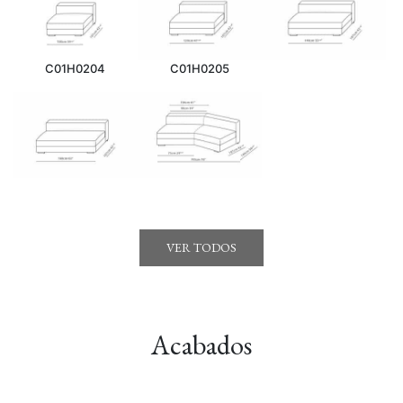
C01H0204
C01H0205
VER TODOS
Acabados