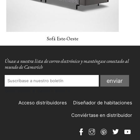
NEMO-03 Gris claro
PANO-01 Nube
PLUSH-01 Arena
plateada
Beidge
Sofá Este-Oeste
Únase a nuestra lista de correo electrónico y manténgase conectado al
mundo de Camerich
PLUSH-02 Niebla
PLUSH-03 Siempre
PLUSH-04 Índigo
verde
Suscríbase a nuestro boletín
Acceso distribuidores
Diseñador de habitaciones
Conviértase en distribuidor