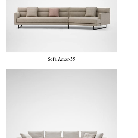
LUXE-06 Colorete
LERO-01 Textura
LERO-02 Arena
Perla
suave
Sofá Amor-35
LERO 03 Menta
MONET-02 Porcelana
MONET-03 Ámbar