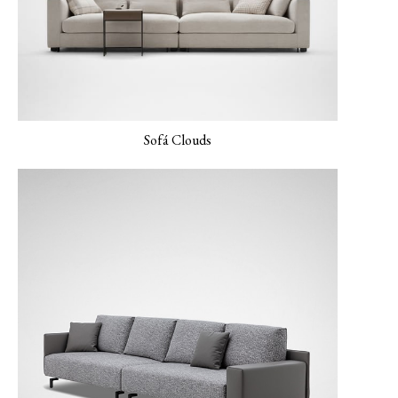
MONET-04 Pavo real
MONET-05
Lienzo NEMO-01
Verderame
Sofá Clouds
NEMO-02 Gris
mineral