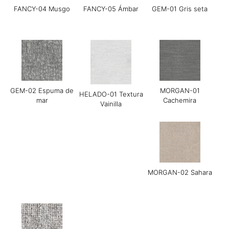
FANCY-04 Musgo
FANCY-05 Ámbar
GEM-01 Gris seta
Grace-01 Almendra
Guijarro Grace-02
Grace-04 Gris cálido
GEM-02 Espuma de
MORGAN-01
HELADO-01 Textura
mar
Cachemira
Vainilla
Grace-05 Chocolate
Grace-08 Azul medio
LINEAR-01
negro
Manchester Arena
MORGAN-02 Sahara