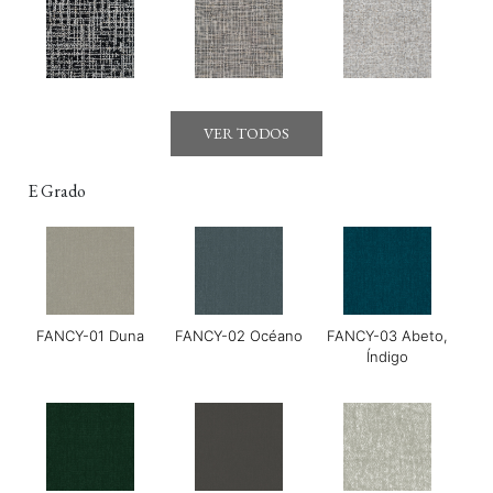
Gerry-01 Moonraker
Gerry-03 Mirage
GOYA-01 Maldon
VER TODOS
E Grado
FANCY-01 Duna
FANCY-02 Océano
FANCY-03 Abeto,
GOYA-02 Tahini
GOYA-03 Harissa
GOYA-04 Albahaca
Índigo