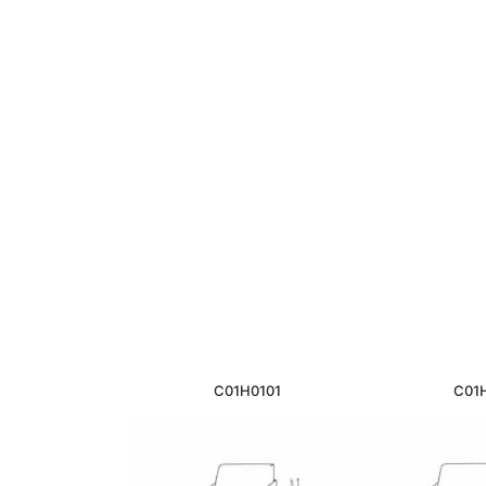
C01H0101
C01