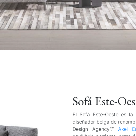
Sofá Este-Oes
El Sofá Este-Oeste es la
diseñador belga de renomb
Design Agency”.”
Axel E