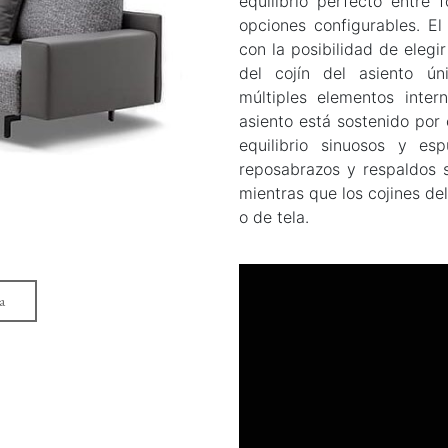
equilibrio perfecto entre
opciones configurables. El 
con la posibilidad de elegi
del cojín del asiento ún
múltiples elementos inter
asiento está sostenido por 
equilibrio sinuosos y e
reposabrazos y respaldos 
mientras que los cojines de
o de tela.
Reproductor
de
a
vídeo