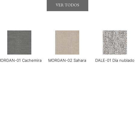
VER TODOS
LERO-02 Arena suave
LERO 03 Menta
MONET-02 Porcelana
ORGAN-01 Cachemira
MORGAN-02 Sahara
DALE-01 Día nublado
LUSH-01 Arena Beidge
PLUSH-02 Niebla
PLUSH-03 Siempre ver