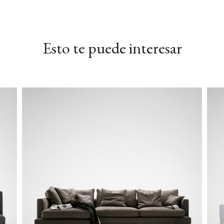
Esto te puede interesar
RIO-02 Madera flotante
TWILL-01 Cola de milano
TWILL-02 Gris Chelse