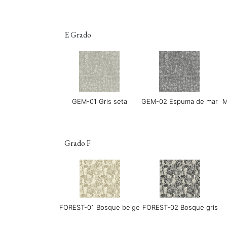
E Grado
LINEAR-04 Metro Gris
LERO-01 Textura Perla
GEM-01 Gris seta
GEM-02 Espuma de mar
M
Grado F
MONET-05 Verderame
PANO-01 Nube plateada
P
FOREST-01 Bosque beige
FOREST-02 Bosque gris