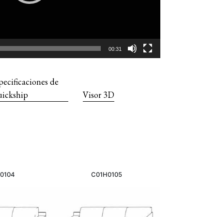
00:31
pecificaciones de
ickship
Visor 3D
0104
C01H0105