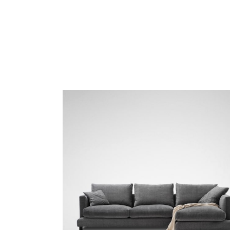
SKY-02 Gris sombra
TRIO-01 Leonado
T