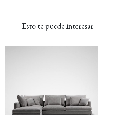
Esto te puede interesar
LINEAR-02 Maverick
LINEAR-03 Gris
LINEAR-04 Metro
Báltico
Gris
LUXE-02 Canela
LUXE-03 Grosella
LUXE-04 Azul marino