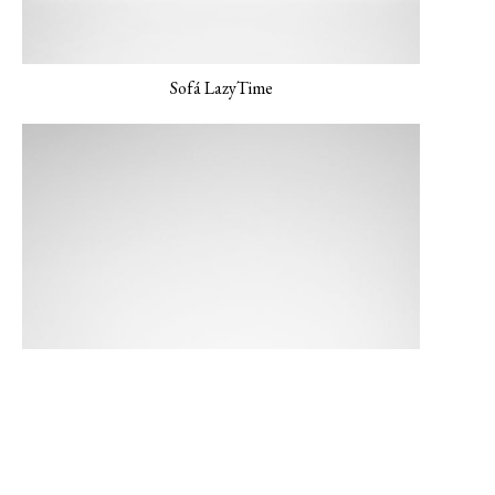
Sofá LazyTime
MONET-04 Pavo real
MONET-05
Lienzo NEMO-01
Verderame
NEMO-02 Gris
mineral