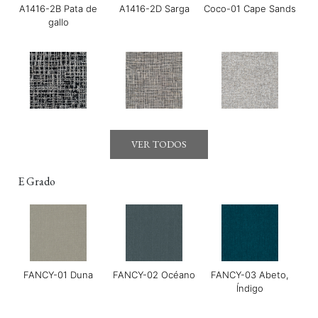
A1416-2B Pata de
A1416-2D Sarga
Coco-01 Cape Sands
gallo
Gerry-01 Moonraker
Gerry-03 Mirage
GOYA-01 Maldon
VER TODOS
E Grado
FANCY-01 Duna
FANCY-02 Océano
FANCY-03 Abeto,
GOYA-02 Tahini
GOYA-03 Harissa
GOYA-04 Albahaca
Índigo