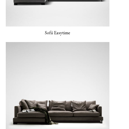
Sofá Easytime
LUXE-06 Colorete
LERO-01 Textura
LERO-02 Arena
Perla
suave
LERO 03 Menta
MONET-02 Porcelana
MONET-03 Ámbar