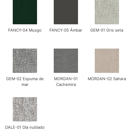
FANCY-04 Musgo
FANCY-05 Ámbar
GEM-01 Gris seta
Grace-01 Almendra
Guijarro Grace-02
Grace-04 Gris cálido
GEM-02 Espuma de
MORGAN-01
MORGAN-02 Sahara
mar
Cachemira
Grace-05 Chocolate
Grace-08 Azul medio
LINEAR-01
negro
Manchester Arena
DALE-01 Día nublado