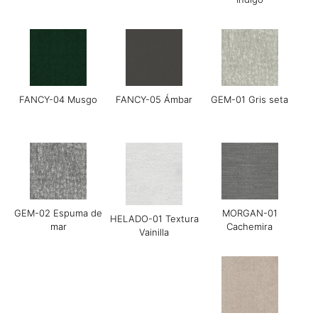
FANCY-04 Musgo
FANCY-05 Ámbar
GEM-01 Gris seta
Grace-01 Almendra
Guijarro Grace-02
Grace-04 Gris cálido
GEM-02 Espuma de
MORGAN-01
HELADO-01 Textura
mar
Cachemira
Vainilla
Grace-05 Chocolate
Grace-08 Azul medio
LINEAR-01
negro
Manchester Arena