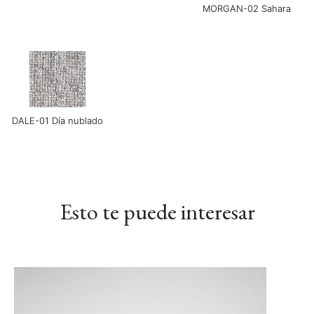
MORGAN-02 Sahara
DALE-01 Día nublado
LINEAR-02 Maverick
LINEAR-03 Gris
LINEAR-04 Metro
Báltico
Gris
Esto te puede interesar
LUXE-02 Canela
LUXE-03 Grosella
LUXE-04 Azul marino