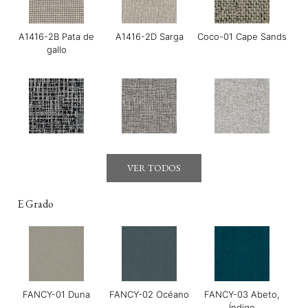
A1416-2B Pata de
A1416-2D Sarga
Coco-01 Cape Sands
gallo
Gerry-01 Moonraker
Gerry-03 Mirage
GOYA-01 Maldon
VER TODOS
E Grado
FANCY-01 Duna
FANCY-02 Océano
FANCY-03 Abeto,
GOYA-02 Tahini
GOYA-03 Harissa
GOYA-04 Albahaca
Índigo