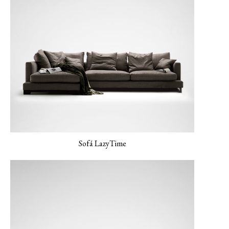
MONET-04 Pavo real
MONET-05
Lienzo NEMO-01
Verderame
Sofá LazyTime
NEMO-02 Gris
mineral