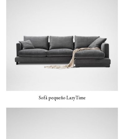
LUXE-06 Colorete
LERO-01 Textura
LERO-02 Arena
Perla
suave
Sofá pequeño LazyTime
LERO 03 Menta
MONET-02 Porcelana
MONET-03 Ámbar