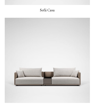
Sofá Casa
LUXE-02 Canela
LUXE-03 Grosella
LUXE-04 Azul marino
LUXE-06 Colorete
MONET-02 Porcelana
MONET-03 Ámbar