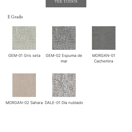
VER TODOS
E Grado
GEM-01 Gris seta
GEM-02 Espuma de
MORGAN-01
GOYA-02 Tahini
GOYA-03 Harissa
GOYA-04 Albahaca
mar
Cachemira
MORGAN-02 Sahara
DALE-01 Día nublado
Grace-01 Almendra
Guijarro Grace-02
Grace-04 Gris cálido