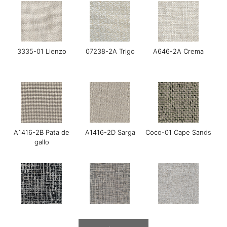
3335-01 Lienzo
07238-2A Trigo
A646-2A Crema
A1416-2B Pata de
A1416-2D Sarga
Coco-01 Cape Sands
gallo
Gerry-01 Moonraker
Gerry-03 Mirage
GOYA-01 Maldon