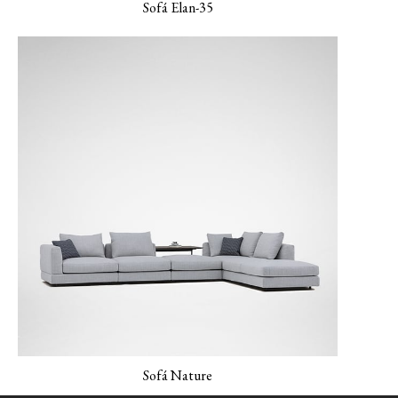
Sofá Elan-35
MONET-04 Pavo real
MONET-05
Lienzo NEMO-01
Verderame
NEMO-02 Gris
mineral
Sofá Nature