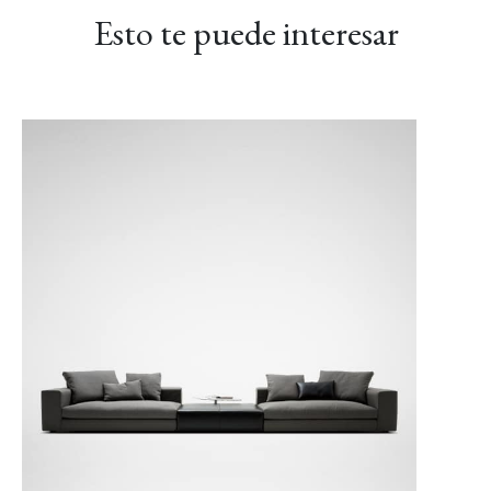
Esto te puede interesar
Grace-05 Chocolate
Grace-08 Azul medio
LINEAR-01
negro
Manchester Arena
LINEAR-02 Maverick
LINEAR-03 Gris
LINEAR-04 Metro
Báltico
Gris