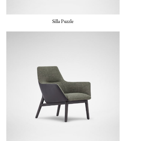
LUXE-06 Colorete
MONET-02 Porcelana
MONET-03 Ámbar
Silla Puzzle
MONET-04 Pavo real
MONET-05
Lienzo NEMO-01
Verderame
NEMO-02 Gris
mineral