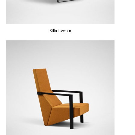
LINEAR-02 Maverick
LINEAR-03 Gris
LINEAR-04 Metro
Báltico
Gris
Silla Leman
LUXE-02 Canela
LUXE-03 Grosella
LUXE-04 Azul marino