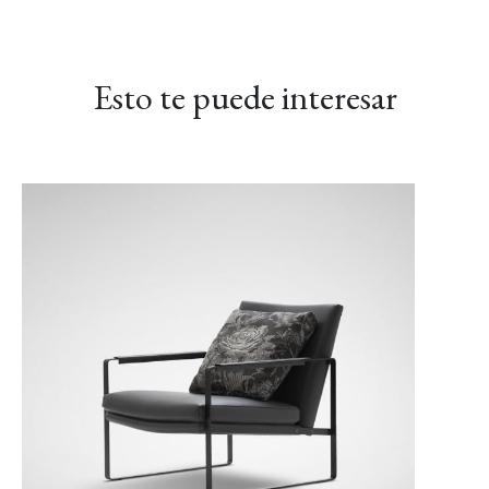
Grace-01 Almendra
Guijarro Grace-02
Grace-04 Gris cálido
Esto te puede interesar
Grace-05 Chocolate
Grace-08 Azul medio
LINEAR-01
negro
Manchester Arena