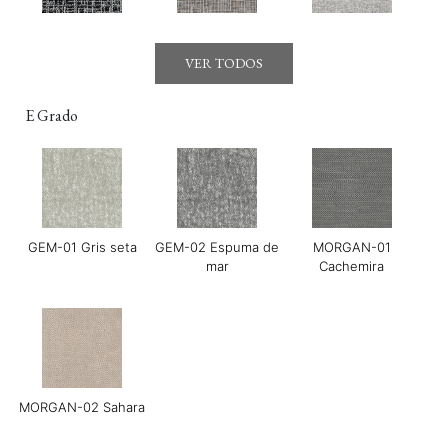
Gerry-01 Moonraker
Gerry-03 Mirage
GOYA-01 Maldon
VER TODOS
E Grado
GEM-01 Gris seta
GEM-02 Espuma de
MORGAN-01
GOYA-02 Tahini
GOYA-03 Harissa
GOYA-04 Albahaca
mar
Cachemira
MORGAN-02 Sahara