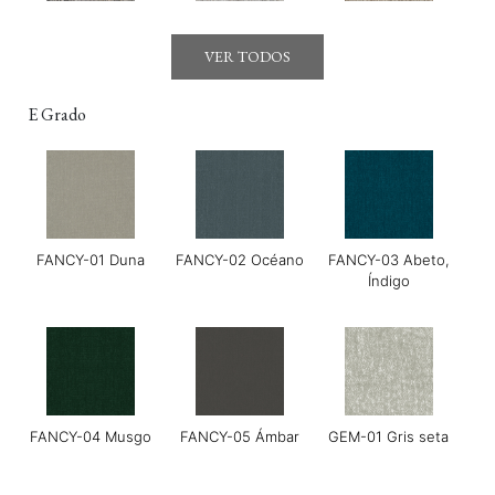
Gerry-03 Mirage
GOYA-01 Maldon
GOYA-02 Tahini
VER TODOS
E Grado
FANCY-01 Duna
FANCY-02 Océano
FANCY-03 Abeto,
GOYA-03 Harissa
GOYA-04 Albahaca
Grace-01 Almendra
Índigo
FANCY-04 Musgo
FANCY-05 Ámbar
GEM-01 Gris seta