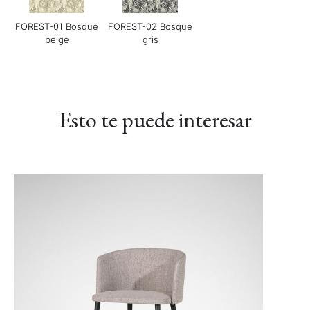
LINEAR-03 Gris
Báltico
FOREST-01 Bosque
FOREST-02 Bosque
beige
gris
Esto te puede interesar
LINEAR-04 Metro
LUXE-02 Canela
LUXE-03 Grosella
Gris
LUXE-04 Azul marino
LUXE-06 Colorete