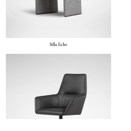
Silla Echo
MONET-03 Ámbar
MONET-04 Pavo real
MONET-05
Verderame
Lienzo NEMO-01
NEMO-02 Gris
NEMO-03 Gris claro
mineral