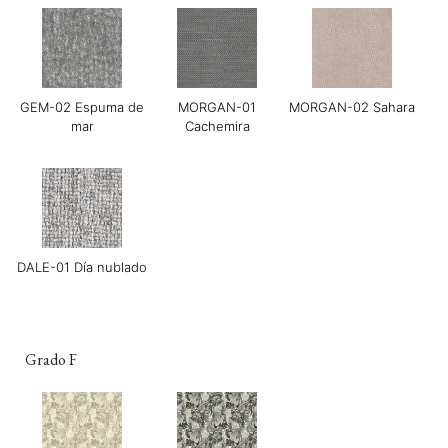
Guijarro Grace-02
Grace-04 Gris cálido
Grace-05 Chocolate
negro
GEM-02 Espuma de
MORGAN-01
MORGAN-02 Sahara
mar
Cachemira
Grace-08 Azul medio
LINEAR-01
LINEAR-02 Maverick
Manchester Arena
DALE-01 Día nublado
Grado F