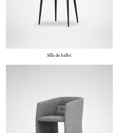
Silla de ballet
LERO-01 Textura
LERO-02 Arena
LERO 03 Menta
Perla
suave
MONET-02 Porcelana