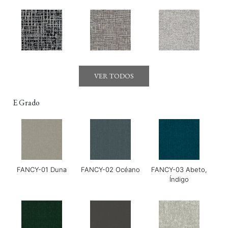
Gerry-01 Moonraker
Gerry-03 Mirage
GOYA-01 Maldon
VER TODOS
E Grado
FANCY-01 Duna
FANCY-02 Océano
FANCY-03 Abeto,
GOYA-02 Tahini
GOYA-03 Harissa
GOYA-04 Albahaca
Índigo