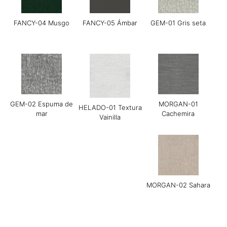
FANCY-04 Musgo
FANCY-05 Ámbar
GEM-01 Gris seta
Grace-01 Almendra
Guijarro Grace-02
Grace-04 Gris cálido
GEM-02 Espuma de
MORGAN-01
HELADO-01 Textura
mar
Cachemira
Vainilla
Grace-05 Chocolate
Grace-08 Azul medio
LINEAR-01
negro
Manchester Arena
MORGAN-02 Sahara