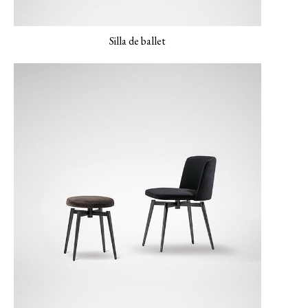
Silla de ballet
LUXE-06 Colorete
LERO-01 Textura
LERO-02 Arena
Perla
suave
LERO 03 Menta
MONET-02 Porcelana
MONET-03 Ámbar