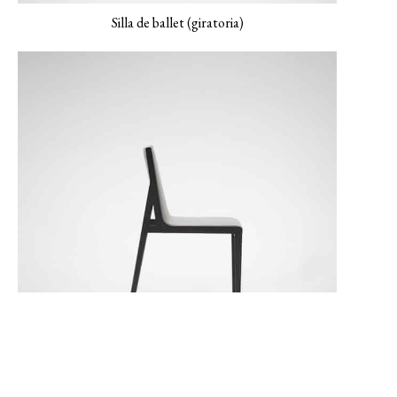
Silla de ballet (giratoria)
MONET-04 Pavo real
MONET-05
Lienzo NEMO-01
Verderame
NEMO-02 Gris
mineral
Silla Flora