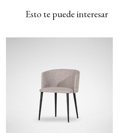
Esto te puede interesar
LINEAR-02 Maverick
LINEAR-03 Gris
LINEAR-04 Metro
Báltico
Gris
LUXE-02 Canela
LUXE-03 Grosella
LUXE-04 Azul marino