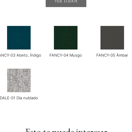
VER TODOS
LUXE-03 Grosella
LUXE-04 Azul marino
LUXE-06 Colorete
ANCY-03 Abeto, Índigo
FANCY-04 Musgo
FANCY-05 Ámbar
DALE-01 Día nublado
MONET-03 Ámbar
MONET-04 Pavo real
MONET-05 Verderam
Esto te puede interesar