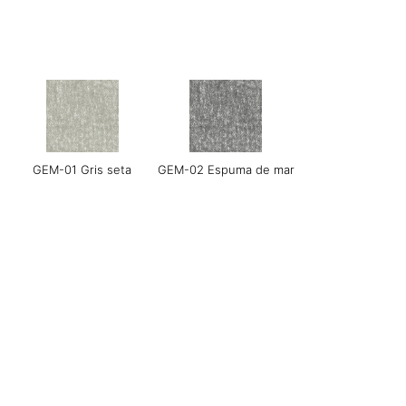
LERO-01 Textura Perla
LERO-02 Arena suave
GEM-01 Gris seta
GEM-02 Espuma de mar
e
Lienzo NEMO-01
NEMO-02 Gris mineral