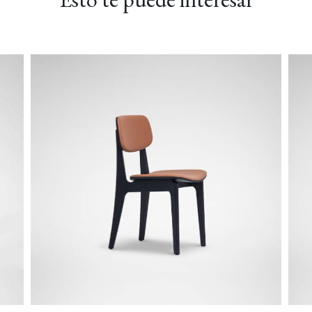
LUSH-01 Arena Beidge
PLUSH-02 Niebla
PLUSH-03 Siempre ver
RIO-02 Madera flotante
TWILL-01 Cola de milano
TWILL-02 Gris Chelse