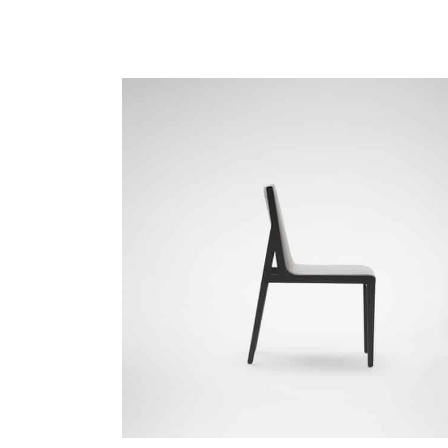
NEMO-03 Gris claro
PANO-01 Nube plateada
P
SKY-02 Gris sombra
TRIO-01 Leonado
T