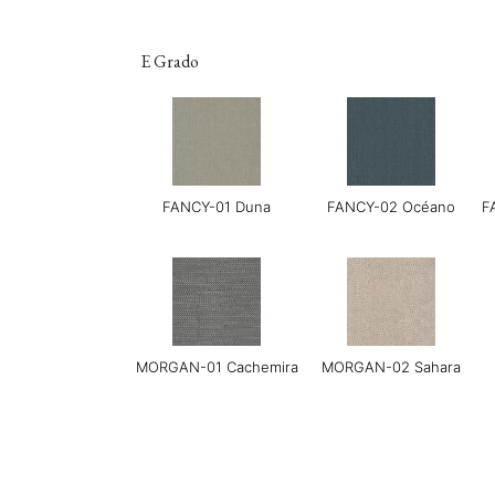
E Grado
LINEAR-04 Metro Gris
LUXE-02 Canela
FANCY-01 Duna
FANCY-02 Océano
F
MORGAN-01 Cachemira
MORGAN-02 Sahara
LERO 03 Menta
MONET-02 Porcelana