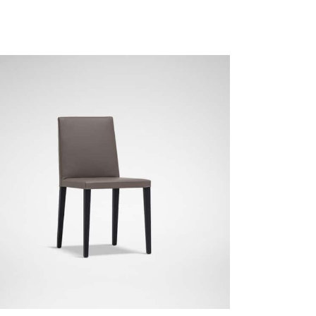
de
PLUSH-04 Índigo
SKY-01 Gris Rhino
a