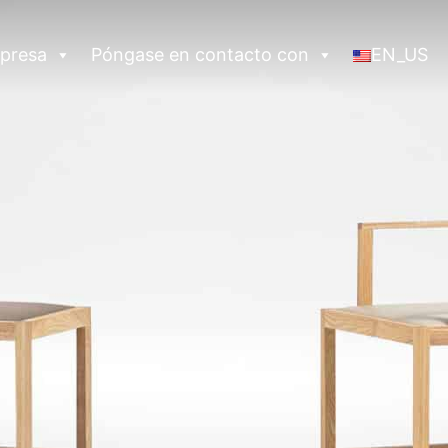
presa
Póngase en contacto con
EN_US