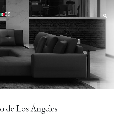
ES
no de Los Ángeles